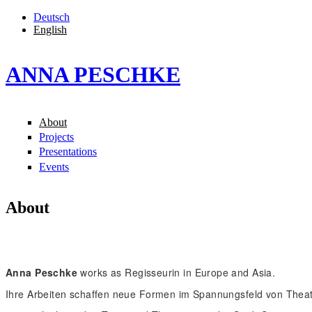
Skip to main content
Deutsch
English
ANNA PESCHKE
About
Main Menu EN
Projects
Presentations
Events
About
Anna Peschke
works as Regisseurin in Europe and Asia.
Ihre Arbeiten schaffen neue Formen im Spannungsfeld von Theate